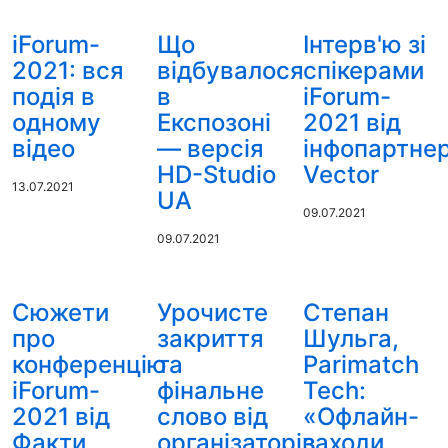
iForum-
Що
Інтерв'ю зі
2021: вся
відбувалося
спікерами
подія в
в
iForum-
одному
Експозоні
2021 від
відео
— версія
інфопартне
HD-Studio
Vector
13.07.2021
UA
09.07.2021
09.07.2021
Сюжети
Урочисте
Степан
про
закриття
Шульга,
конференцію
та
Parimatch
iForum-
фінальне
Tech:
2021 від
слово від
«Офлайн-
Факти
організаторів
заходи