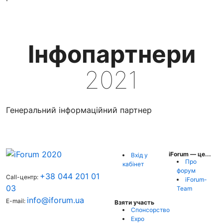
Інфопартнери
2021
Генеральний інформаційний партнер
iForum — це...
Вхід у
Про
кабінет
форум
+38 044 201 01
Call-центр:
iForum-
03
Team
info@iforum.ua
E-mail:
Взяти участь
Спонсорство
Expo