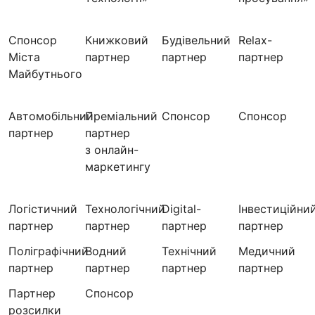
Спонсор
Книжковий
Будівельний
Relax-
Міста
партнер
партнер
партнер
Майбутнього
Автомобільний
Преміальний
Спонсор
Спонсор
партнер
партнер
з онлайн-
маркетингу
Логістичний
Технологічний
Digital-
Інвестиційни
партнер
партнер
партнер
партнер
Поліграфічний
Водний
Технічний
Медичний
партнер
партнер
партнер
партнер
Партнер
Cпонсор
розсилки