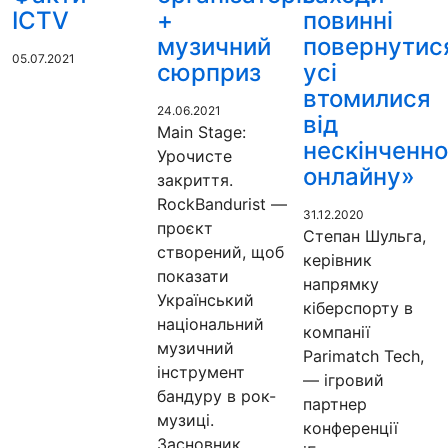
ICTV
+
повинні
музичний
повернутис
05.07.2021
сюрприз
усі
втомилися
24.06.2021
від
Main Stage:
нескінченно
Урочисте
онлайну»
закриття.
RockBandurist —
31.12.2020
проєкт
Степан Шульга,
створений, щоб
керівник
показати
напрямку
Український
кіберспорту в
національний
компанії
музичний
Parimatch Tech,
інструмент
— ігровий
бандуру в рок-
партнер
музиці.
конференції
Засновник