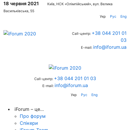
18 червня 2021
Київ, НСК «Олімпійський», вул. Велика
Васильківська, 55
Укр
Рус
Eng
+38 044 201 01
Call-центр:
03
info@iforum.ua
E-mail:
+38 044 201 01 03
Call-центр:
info@iforum.ua
E-mail:
Укр
Рус
Eng
iForum – це…
Про форум
Спікери
iForum-Team