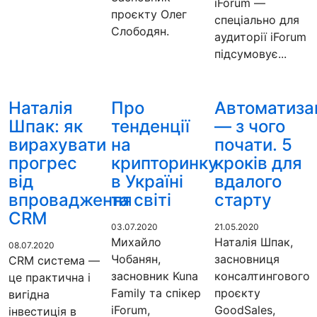
iForum —
проєкту Олег
спеціально для
Слободян.
аудиторії iForum
підсумовує...
Наталія
Про
Автоматиза
Шпак: як
тенденції
— з чого
вирахувати
на
почати. 5
прогрес
крипторинку
кроків для
від
в Україні
вдалого
впровадження
та світі
старту
CRM
03.07.2020
21.05.2020
Михайло
Наталія Шпак,
08.07.2020
Чобанян,
засновниця
CRM система —
засновник Kuna
консалтингового
це практична і
Family та спікер
проєкту
вигідна
iForum,
GoodSales,
інвестиція в