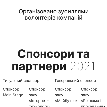
Організовано зусиллями
волонтерів компаній
Спонсори та
партнери
2021
Титульний спонсор
Генеральний спонсор
Спонсор
Спонсор
Спонсор
Спонсор
Main Stage
залу
залу
залу
«Інтернет-
«Майбутнє»
«Реклама і
технології»
просування»