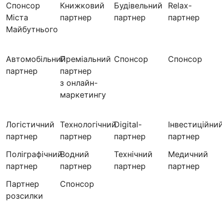
Спонсор
Книжковий
Будівельний
Relax-
Міста
партнер
партнер
партнер
Майбутнього
Автомобільний
Преміальний
Спонсор
Спонсор
партнер
партнер
з онлайн-
маркетингу
Логістичний
Технологічний
Digital-
Інвестиційни
партнер
партнер
партнер
партнер
Поліграфічний
Водний
Технічний
Медичний
партнер
партнер
партнер
партнер
Партнер
Cпонсор
розсилки