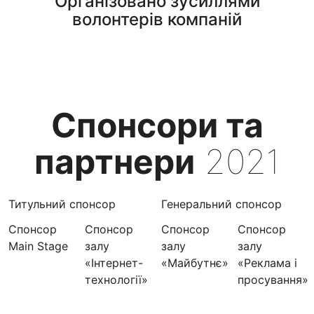
Організовано зусиллями
волонтерів компаній
Спонсори та
партнери
2021
Титульний спонсор
Генеральний спонсор
Спонсор
Спонсор
Спонсор
Спонсор
Main Stage
залу
залу
залу
«Інтернет-
«Майбутнє»
«Реклама і
технології»
просування»