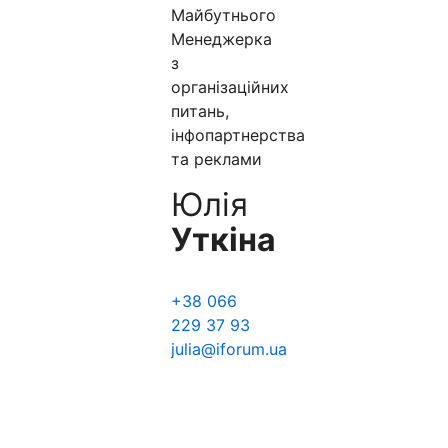
Майбутнього
Менеджерка
з
організаційних
питань,
інфопартнерства
та реклами
Юлія
Уткіна
+38 066
229 37 93
julia@iforum.ua