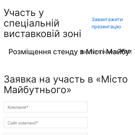
Участь у
Завантажити
спеціальній
презентацію
виставковій зоні
Розміщення стенду в Місті Майбут
Вартість пакета:
7000/
Заявка на участь в «Місто
Майбутнього»