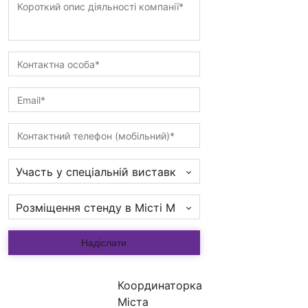
Участь у спеціальній виставковій зоні
Розміщення стенду в Місті Майбутнього 3х2/6х2 м (7
Надіслати
Координаторка
Міста