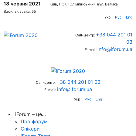
18 червня 2021
Київ, НСК «Олімпійський», вул. Велика
Васильківська, 55
Укр
Рус
Eng
+38 044 201 01
Call-центр:
03
info@iforum.ua
E-mail:
+38 044 201 01 03
Call-центр:
info@iforum.ua
E-mail:
Укр
Рус
Eng
iForum – це…
Про форум
Спікери
iForum-Team