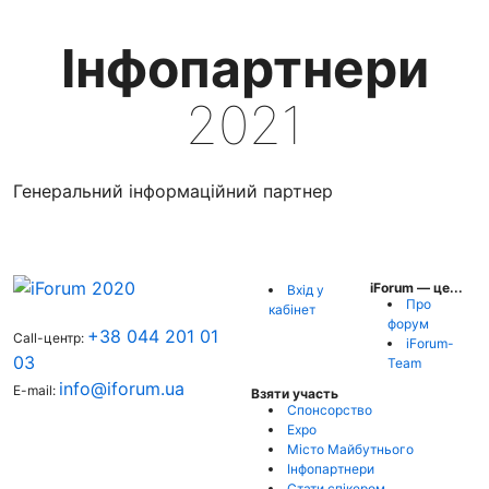
Інфопартнери
2021
Генеральний інформаційний партнер
iForum — це...
Вхід у
Про
кабінет
форум
+38 044 201 01
Call-центр:
iForum-
03
Team
info@iforum.ua
E-mail:
Взяти участь
Спонсорство
Expo
Місто Майбутнього
Інфопартнери
Стати спікером