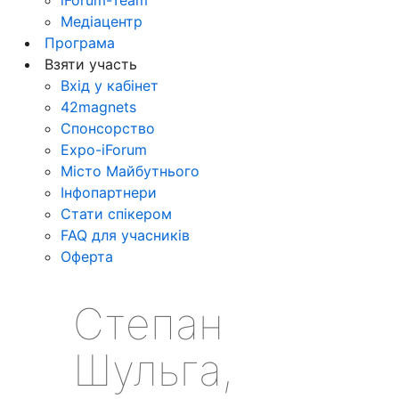
Медіацентр
Програма
Взяти участь
Вхід у кабінет
42magnets
Спонсорство
Expo-iForum
Місто Майбутнього
Інфопартнери
Стати спікером
FAQ для учасників
Оферта
Степан
Шульга,