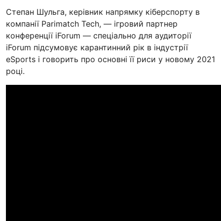
Степан Шульга, керівник напрямку кіберспорту в
компанії Parimatch Tech, — ігровий партнер
конференції iForum — спеціально для аудиторії
iForum підсумовує карантинний рік в індустрії
eSports і говорить про основні її риси у новому 2021
році.