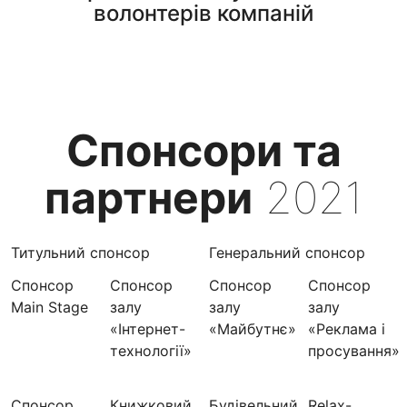
волонтерів компаній
Спонсори та
партнери
2021
Титульний спонсор
Генеральний спонсор
Спонсор
Спонсор
Спонсор
Спонсор
Main Stage
залу
залу
залу
«Інтернет-
«Майбутнє»
«Реклама і
технології»
просування»
Спонсор
Книжковий
Будівельний
Relax-