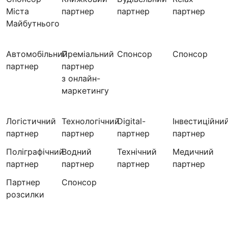
Міста
партнер
партнер
партнер
Майбутнього
Автомобільний
Преміальний
Спонсор
Спонсор
партнер
партнер
з онлайн-
маркетингу
Логістичний
Технологічний
Digital-
Інвестиційни
партнер
партнер
партнер
партнер
Поліграфічний
Водний
Технічний
Медичний
партнер
партнер
партнер
партнер
Партнер
Cпонсор
розсилки