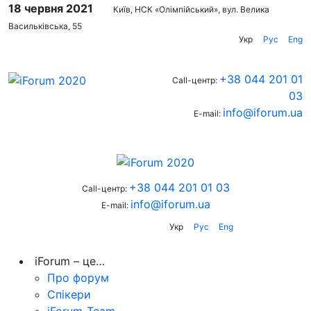
18 червня 2021
Київ, НСК «Олімпійський», вул. Велика
Васильківська, 55
Укр
Рус
Eng
+38 044 201 01
Call-центр:
03
info@iforum.ua
E-mail:
+38 044 201 01 03
Call-центр:
info@iforum.ua
E-mail:
Укр
Рус
Eng
iForum – це…
Про форум
Спікери
iForum-Team