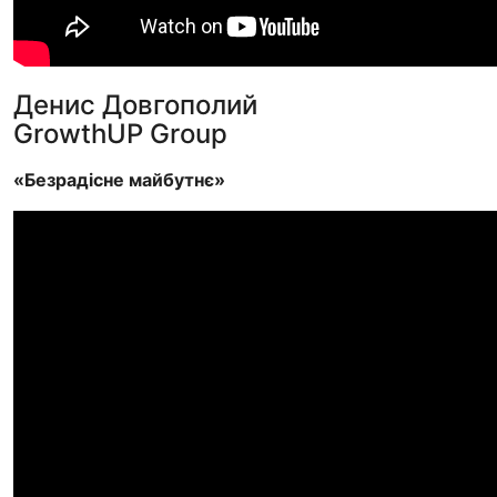
Денис Довгополий
GrowthUP Group
«Безрадісне майбутнє»