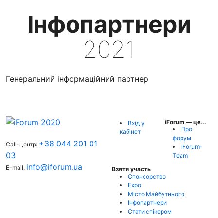
Інфопартнери
2021
Генеральний інформаційний партнер
iForum — це...
Вхід у
Про
кабінет
форум
+38 044 201 01
Call-центр:
iForum-
03
Team
info@iforum.ua
E-mail:
Взяти участь
Спонсорство
Expo
Місто Майбутнього
Інфопартнери
Стати спікером