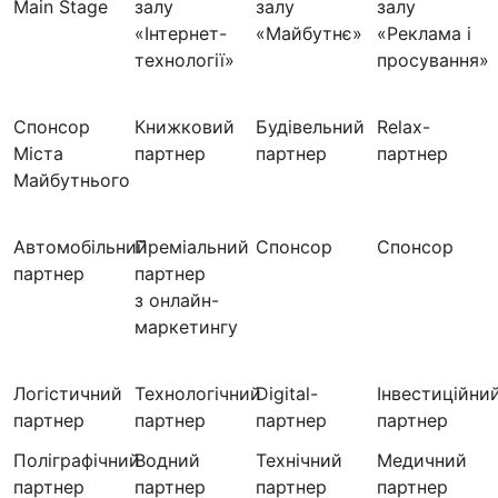
Main Stage
залу
залу
залу
«Інтернет-
«Майбутнє»
«Реклама і
технології»
просування»
Спонсор
Книжковий
Будівельний
Relax-
Міста
партнер
партнер
партнер
Майбутнього
Автомобільний
Преміальний
Спонсор
Спонсор
партнер
партнер
з онлайн-
маркетингу
Логістичний
Технологічний
Digital-
Інвестиційни
партнер
партнер
партнер
партнер
Поліграфічний
Водний
Технічний
Медичний
партнер
партнер
партнер
партнер