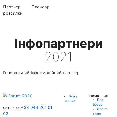
Партнер
Cпонсор
розсилки
Інфопартнери
2021
Генеральний інформаційний партнер
iForum — це...
Вхід у
Про
кабінет
форум
+38 044 201 01
Call-центр:
iForum-
03
Team