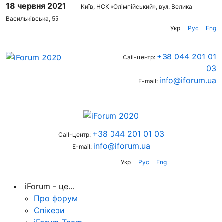
18 червня 2021
Київ, НСК «Олімпійський», вул. Велика
Васильківська, 55
Укр
Рус
Eng
+38 044 201 01
Call-центр:
03
info@iforum.ua
E-mail:
+38 044 201 01 03
Call-центр:
info@iforum.ua
E-mail:
Укр
Рус
Eng
iForum – це…
Про форум
Спікери
iForum-Team