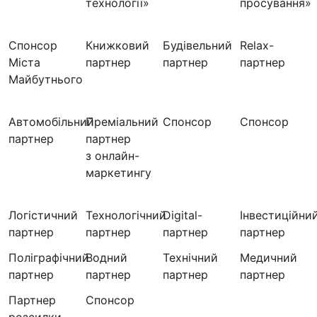
технології»
просування»
Спонсор
Книжковий
Будівельний
Relax-
Міста
партнер
партнер
партнер
Майбутнього
Автомобільний
Преміальний
Спонсор
Спонсор
партнер
партнер
з онлайн-
маркетингу
Логістичний
Технологічний
Digital-
Інвестиційни
партнер
партнер
партнер
партнер
Поліграфічний
Водний
Технічний
Медичний
партнер
партнер
партнер
партнер
Партнер
Cпонсор
розсилки