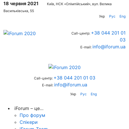
18 червня 2021
Київ, НСК «Олімпійський», вул. Велика
Васильківська, 55
Укр
Рус
Eng
+38 044 201 01
Call-центр:
03
info@iforum.ua
E-mail:
+38 044 201 01 03
Call-центр:
info@iforum.ua
E-mail:
Укр
Рус
Eng
iForum – це…
Про форум
Спікери
iForum-Team