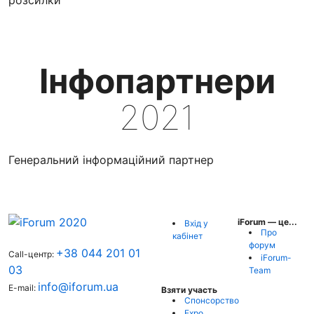
Інфопартнери
2021
Генеральний інформаційний партнер
iForum — це...
Вхід у
Про
кабінет
форум
+38 044 201 01
Call-центр:
iForum-
03
Team
info@iforum.ua
E-mail:
Взяти участь
Спонсорство
Expo