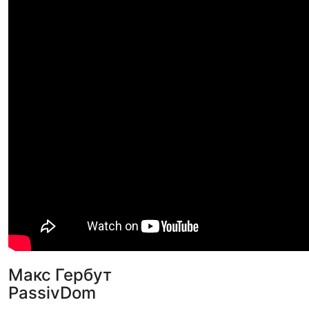
Макс Гербут
PassivDom