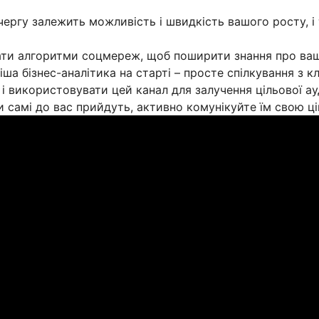
чергу залежить можливість і швидкість вашого росту, і т
ати алгоритми соцмереж, щоб поширити знання про ваш
ша бізнес-аналітика на старті – просте спілкування з к
 і використовувати цей канал для залучення цільової ау
и самі до вас прийдуть, активно комунікуйте їм свою цін