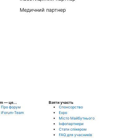
Медичний партнер
1
um — це...
Взяти участь
Про форум
Спонсорство
iForum-Team
Expo
Місто Майбутнього
Інфопартнери
Стати спікером
FAQ для учасників