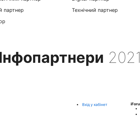
й партнер
Технічний партнер
ор
Інфопартнери
202
iFor
Вхід у кабінет