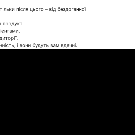
ільки після цього – від бездоганної
 продукт.
лієнтами.
диторії.
ність, і вони будуть вам вдячні.