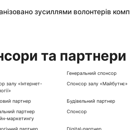
анізовано зусиллями волонтерів комп
нсори та партнери
Генеральний спонсор
р залу «Інтернет-
Спонсор залу «Майбутнє»
огії»
овий партнер
Будівельний партнер
альний партнер
Спонсор
айн-маркетингу
логічний партнер
Digital-партнер