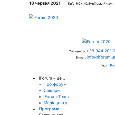
18 червня 2021
Київ, НСК «Олімпійський», вул.
+38 044 201 0
Call-центр:
info@iforum.u
E-mail:
Укр
Ру
iForum – це…
Про форум
Спікери
iForum-Team
Медіацентр
Програма
Взяти участь