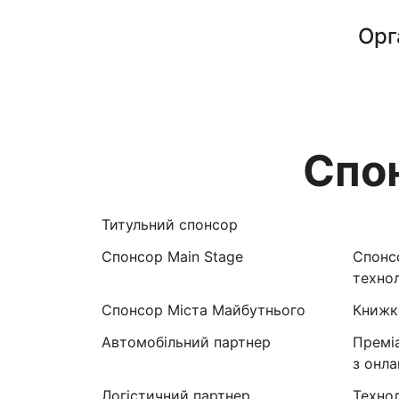
Орг
Спо
Титульний спонсор
Спонсор Main Stage
Спонсо
технол
Спонсор Міста Майбутнього
Книжк
Автомобільний партнер
Премі
з онл
Логістичний партнер
Техно