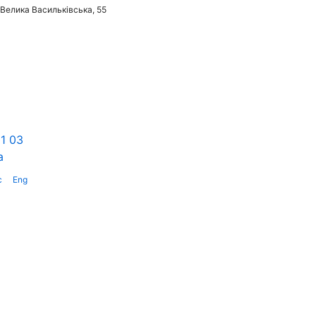
 Велика Васильківська, 55
1 03
a
с
Eng