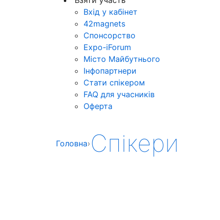
Вхід у кабінет
42magnets
Спонсорство
Expo-iForum
Місто Майбутнього
Інфопартнери
Стати спікером
FAQ для учасників
Оферта
Спікери
Головна
›