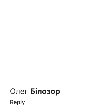
Олег
Білозoр
Reply