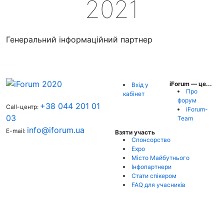
2021
Генеральний інформаційний партнер
iForum — це...
Вхід у
Про
кабінет
форум
+38 044 201 01
Call-центр:
iForum-
03
Team
info@iforum.ua
E-mail:
Взяти участь
Спонсорство
Expo
Місто Майбутнього
Інфопартнери
Стати спікером
FAQ для учасників