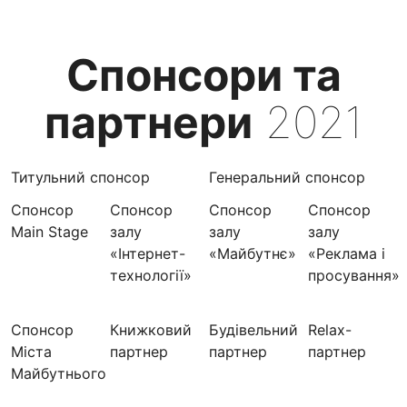
Спонсори та
партнери
2021
Титульний спонсор
Генеральний спонсор
Спонсор
Спонсор
Спонсор
Спонсор
Main Stage
залу
залу
залу
«Інтернет-
«Майбутнє»
«Реклама і
технології»
просування»
Спонсор
Книжковий
Будівельний
Relax-
Міста
партнер
партнер
партнер
Майбутнього