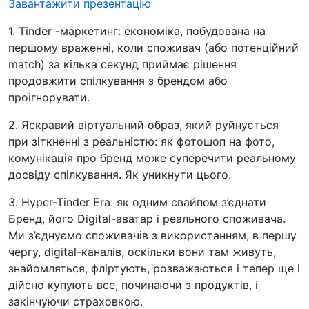
Завантажити презентацію
1. Tinder -маркетинг: економіка, побудована на
першому враженні, коли споживач (або потенційний
match) за кілька секунд приймає рішення
продовжити спілкування з брендом або
проігнорувати.
2. Яскравий віртуальний образ, який руйнується
при зіткненні з реальністю: як фотошоп на фото,
комунікація про бренд може суперечити реальному
досвіду спілкування. Як уникнути цього.
3. Hyper-Tinder Era: як одним свайпом з’єднати
Бренд, його Digital-аватар і реального споживача.
Ми з’єднуємо споживачів з використанням, в першу
чергу, digital-каналів, оскільки вони там живуть,
знайомляться, фліртують, розважаються і тепер ще і
дійсно купують все, починаючи з продуктів, і
закінчуючи страховкою.