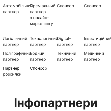
Автомобільний
Преміальний
Спонсор
Спонсор
партнер
партнер
з онлайн-
маркетингу
Логістичний
Технологічний
Digital-
Інвестиційни
партнер
партнер
партнер
партнер
Поліграфічний
Водний
Технічний
Медичний
партнер
партнер
партнер
партнер
Партнер
Cпонсор
розсилки
Інфопартнери