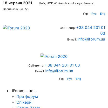
18 червня 2021
Київ, НСК «Олімпійський», вул. Велика
Васильківська, 55
Укр
Рус
Eng
+38 044 201 01
Call-центр:
03
info@iforum.ua
E-mail:
+38 044 201 01 03
Call-центр:
info@iforum.ua
E-mail:
Укр
Рус
Eng
iForum – це…
Про форум
Спікери
iForum-Team