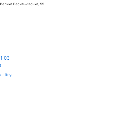
 Велика Васильківська, 55
1 03
a
с
Eng