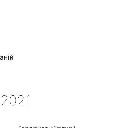
аній
2021
Спонсор залу «Реклама і