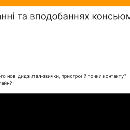
нні та вподобаннях консьюм
ього нові диджитал-звички, пристрої й точки контакту?
лайн?