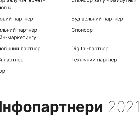
огії»
овий партнер
Будівельний партнер
альний партнер
Спонсор
айн-маркетингу
логічний партнер
Digital-партнер
й партнер
Технічний партнер
ор
Інфопартнери
202