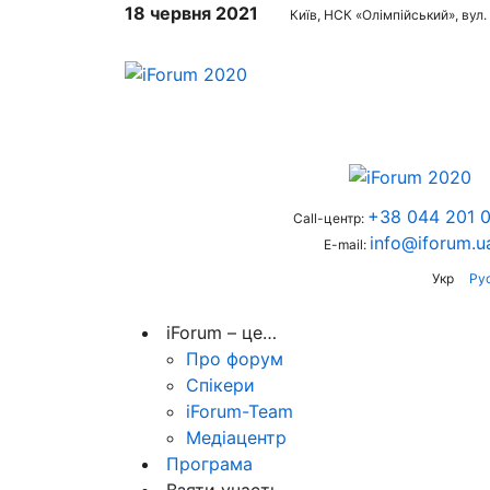
18 червня 2021
Київ, НСК «Олімпійський», вул.
+38 044 201 0
Call-центр:
info@iforum.u
E-mail:
Укр
Ру
iForum – це…
Про форум
Спікери
iForum-Team
Медіацентр
Програма
Взяти участь