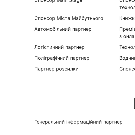
технол
Спонсор Міста Майбутнього
Книжк
Автомобільний партнер
Премі
з онл
Логістичний партнер
Техно
Поліграфічний партнер
Водни
Партнер розсилки
Cпонс
Генеральний інформаційний партнер