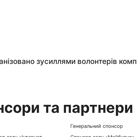
анізовано зусиллями волонтерів комп
нсори та партнери
Генеральний спонсор
р залу «Інтернет-
Спонсор залу «Майбутнє»