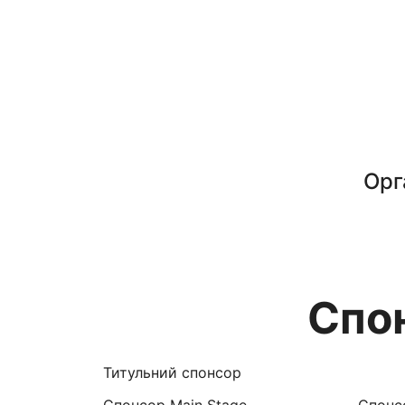
Орг
Спо
Титульний спонсор
Спонсор Main Stage
Спонсо