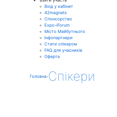
Вхід у кабінет
42magnets
Спонсорство
Expo-iForum
Місто Майбутнього
Інфопартнери
Стати спікером
FAQ для учасників
Оферта
Спікери
Головна
›