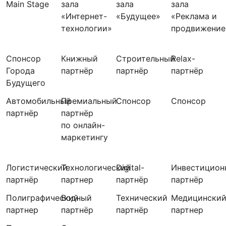
Main Stage
зала
зала
зала
«Интернет-
«Будущее»
«Реклама и
технологии»
продвижение
Спонсор
Книжный
Строительный
Relax-
Города
партнёр
партнёр
партнёр
Будущего
Автомобильный
Премиальный
Спонсор
Спонсор
партнёр
партнёр
по онлайн-
маркетингу
Логистический
Технологический
Digital-
Инвестицион
партнёр
партнер
партнёр
партнёр
Полиграфический
Водный
Технический
Медицински
партнер
партнёр
партнёр
партнер