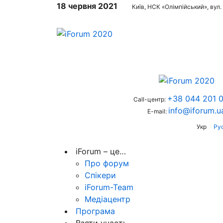
18 червня 2021
Київ, НСК «Олімпійський», вул.
+38 044 201 0
Call-центр:
info@iforum.u
E-mail:
Укр
Ру
iForum – це…
Про форум
Спікери
iForum-Team
Медіацентр
Програма
Взяти участь