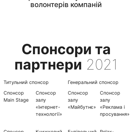
волонтерів компаній
Спонсори та
партнери
2021
Титульний спонсор
Генеральний спонсор
Спонсор
Спонсор
Спонсор
Спонсор
Main Stage
залу
залу
залу
«Інтернет-
«Майбутнє»
«Реклама і
технології»
просування»
Спонсор
Книжковий
Будівельний
Relax-