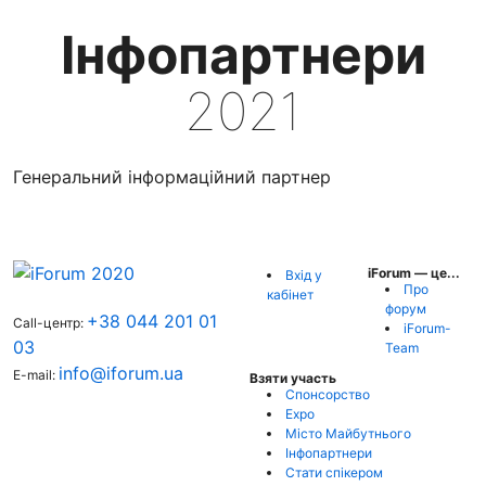
Інфопартнери
2021
Генеральний інформаційний партнер
iForum — це...
Вхід у
Про
кабінет
форум
+38 044 201 01
Call-центр:
iForum-
03
Team
info@iforum.ua
E-mail:
Взяти участь
Спонсорство
Expo
Місто Майбутнього
Інфопартнери
Стати спікером