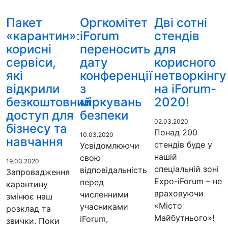
Пакет
Оргкомітет
Дві сотні
«карантин»:
iForum
стендів
корисні
переносить
для
сервіси,
дату
корисного
які
конференції
нетворкінгу
відкрили
з
на iForum-
безкоштовний
міркувань
2020!
доступ для
безпеки
02.03.2020
бізнесу та
Понад 200
10.03.2020
навчання
стендів буде у
Усвідомлюючи
нашій
свою
19.03.2020
спеціальній зоні
відповідальність
Запровадження
Expo-iForum – не
перед
карантину
враховуючи
численними
змінює наш
«Місто
учасниками
розклад та
Майбутнього»!
iForum,
звички. Поки