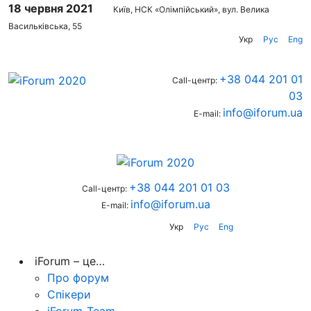
18 червня 2021
Київ, НСК «Олімпійський», вул. Велика
Васильківська, 55
Укр
Рус
Eng
+38 044 201 01
Call-центр:
03
info@iforum.ua
E-mail:
+38 044 201 01 03
Call-центр:
info@iforum.ua
E-mail:
Укр
Рус
Eng
iForum – це…
Про форум
Спікери
iForum-Team