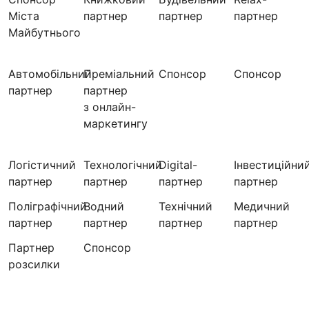
Міста
партнер
партнер
партнер
Майбутнього
Автомобільний
Преміальний
Спонсор
Спонсор
партнер
партнер
з онлайн-
маркетингу
Логістичний
Технологічний
Digital-
Інвестиційни
партнер
партнер
партнер
партнер
Поліграфічний
Водний
Технічний
Медичний
партнер
партнер
партнер
партнер
Партнер
Cпонсор
розсилки