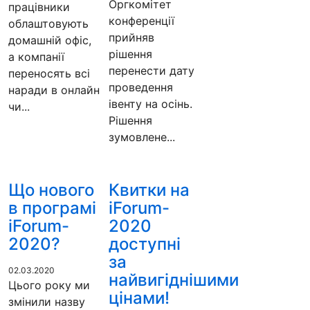
Оргкомітет
працівники
конференції
облаштовують
прийняв
домашній офіс,
рішення
а компанії
перенести дату
переносять всі
проведення
наради в онлайн
івенту на осінь.
чи...
Рішення
зумовлене...
Що нового
Квитки на
в програмі
iForum-
iForum-
2020
2020?
доступні
за
02.03.2020
найвигіднішими
Цього року ми
цінами!
змінили назву