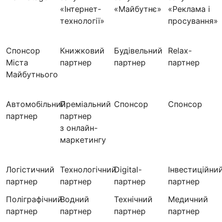
«Інтернет-
«Майбутнє»
«Реклама і
технології»
просування»
Спонсор
Книжковий
Будівельний
Relax-
Міста
партнер
партнер
партнер
Майбутнього
Автомобільний
Преміальний
Спонсор
Спонсор
партнер
партнер
з онлайн-
маркетингу
Логістичний
Технологічний
Digital-
Інвестиційни
партнер
партнер
партнер
партнер
Поліграфічний
Водний
Технічний
Медичний
партнер
партнер
партнер
партнер