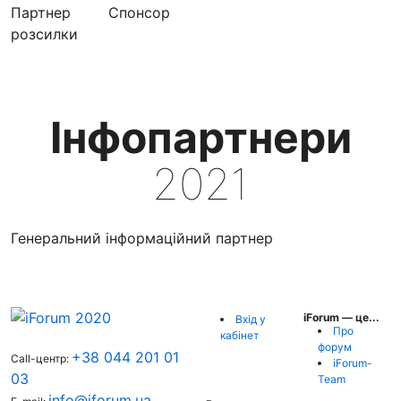
Партнер
Cпонсор
розсилки
Інфопартнери
2021
Генеральний інформаційний партнер
iForum — це...
Вхід у
Про
кабінет
форум
+38 044 201 01
Call-центр:
iForum-
03
Team
info@iforum.ua