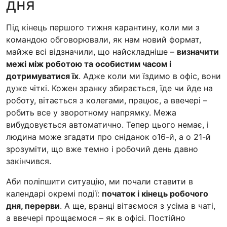
дня
Під кінець першого тижня карантину, коли ми з
командою обговорювали, як нам новий формат,
майже всі відзначили, що найскладніше –
визначити
межі між роботою та особистим часом і
дотримуватися їх
. Адже коли ми їздимо в офіс, вони
дуже чіткі. Кожен зранку збирається, їде чи йде на
роботу, вітається з колегами, працює, а ввечері –
робить все у зворотному напрямку. Межа
вибудовується автоматично. Тепер цього немає, і
людина може згадати про сніданок о16-й, а о 21-й
зрозуміти, що вже темно і робочий день давно
закінчився.
Аби поліпшити ситуацію, ми почали ставити в
календарі окремі події:
початок і кінець робочого
дня, перерви
. А ще, вранці вітаємося з усіма в чаті,
а ввечері прощаємося – як в офісі. Постійно