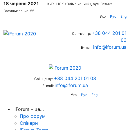
18 червня 2021
Київ, НСК «Олімпійський», вул. Велика
Васильківська, 55
Укр
Рус
Eng
+38 044 201 01
Call-центр:
03
info@iforum.ua
E-mail:
+38 044 201 01 03
Call-центр:
info@iforum.ua
E-mail:
Укр
Рус
Eng
iForum – це…
Про форум
Спікери
iForum-Team