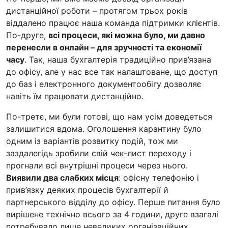
дистанційної роботи – протягом трьох років
віддалено працює наша команда підтримки клієнтів.
По-друге,
всі процеси, які можна було, ми давно
перенесли в онлайн – для зручності та економії
часу
. Так, наша бухгалтерія традиційно прив’язана
до офісу, але у нас все так налаштоване, що доступ
до баз і електронного документообігу дозволяє
навіть їм працювати дистанційно.
По-третє, ми були готові, що нам усім доведеться
залишитися вдома. Оголошення карантину було
одним із варіантів розвитку подій, тож ми
заздалегідь зробили свій чек-лист переходу і
прогнали всі внутрішні процеси через нього.
Виявили два слабких місця
: офісну телефонію і
прив’язку деяких процесів бухгалтерії й
партнерського відділу до офісу. Перше питання було
вирішене технічно всього за 4 години, друге взагалі
потребувало лише невеликих організаційних