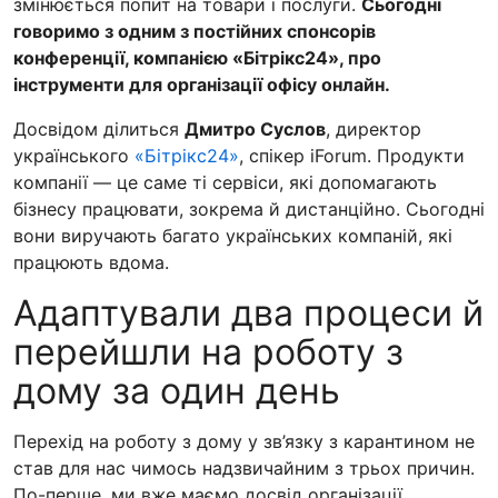
змінюється попит на товари і послуги.
Сьогодні
говоримо з одним з постійних спонсорів
конференції, компанією «Бітрікс24», про
інструменти для організації офісу онлайн.
Досвідом ділиться
Дмитро Суслов
, директор
українського
«Бітрікс24»
, спікер iForum. Продукти
компанії — це саме ті сервіси, які допомагають
бізнесу працювати, зокрема й дистанційно. Сьогодні
вони виручають багато українських компаній, які
працюють вдома.
Адаптували два процеси й
перейшли на роботу з
дому за один день
Перехід на роботу з дому у зв’язку з карантином не
став для нас чимось надзвичайним з трьох причин.
По-перше, ми вже маємо досвід організації