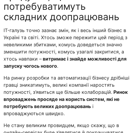
потребуватимуть
складних доопрацювань
IT-галузь точно зазнає змін, як і весь інший бізнес в
Україні та світі. Хтось зможе пережити цей період з
невеликими збитками, комусь доведеться значно
зменшити потужності, комусь узагалі закритися, а
хтось навпаки –
витримає і знайде можливості для
запуску чогось нового
.
На ринку розробки та автоматизації бізнесу дрібніші
гравці зникатимуть, великі компанії наростять
потужності, з’явиться ще більше колаборацій.
Ринок
впроваджень просяде на користь систем, які не
потребують великих доопрацювань
і
впроваджуються швидко.
Не стану великим провидцем, якщо скажу, що в
онлайн-сервісах буде з’являтися й покращуватися