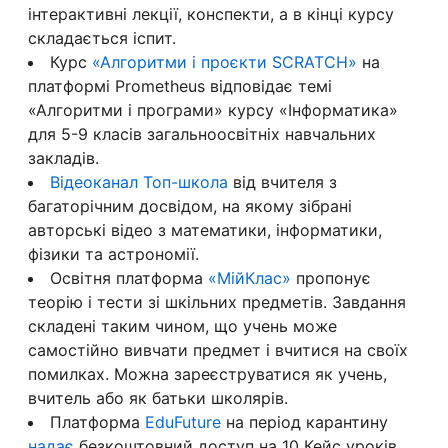
інтерактивні лекції, конспекти, а в кінці курсу
складається іспит.
Курс
«Алгоритми і проєкти SCRATCH»
на
платформі Prometheus відповідає темі
«Алгоритми і програми» курсу «Інформатика»
для 5-9 класів загальноосвітніх навчальних
закладів.
Відеоканал Топ-школа
від вчителя з
багаторічним досвідом, на якому зібрані
авторські відео з математики, інформатики,
фізики та астрономії.
Освітня платформа
«МійКлас»
пропонує
теорію і тести зі шкільних предметів. Завдання
складені таким чином, що учень може
самостійно вивчати предмет і вчитися на своїх
помилках. Можна зареєструватися як учень,
вчитель або як батьки школярів.
Платформа
EduFuture
на період карантину
надає
безкоштовний доступ на 10 Кейс уроків