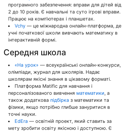
програмного забезпечення: вправи для дітей від
2 до 10 років. Є навчальні та суто ігрові вправи.
Працює на комп’ютерах і планшетах.
Vchy
— це міжнародна онлайн-платформа, де
учні початкової школи вивчають математику в
інтерактивній формі.
Середня школа
«На урок»
— всеукраїнські онлайн-конкурси,
олімпіади, журнал для школярів. Надає
школярам якісні знання в цікавому форматі.
Платформа Matific для навчання і
персоналізованого вивчення
математики
, а
також додаткова
підбірка
з математики та
фізики, якщо потрібно глибше зануритися в
точні науки.
EdEra
— освітній проект, який ставить за
мету зробити освіту якісною і доступною. Є