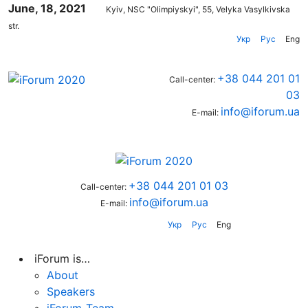
June, 18, 2021
Kyiv, NSC "Olimpiyskyi", 55, Velyka Vasylkivska
str.
Укр
Рус
Eng
+38 044 201 01
Call-center:
03
info@iforum.ua
E-mail:
+38 044 201 01 03
Call-center:
info@iforum.ua
E-mail:
Укр
Рус
Eng
iForum is…
About
Speakers
iForum-Team