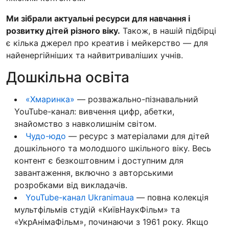
Ми зібрали актуальні ресурси для навчання і
розвитку дітей різного віку.
Також, в нашій підбірці
є кілька джерел про креатив і мейкерство — для
найенергійніших та найвитриваліших учнів.
Дошкільна освіта
«Хмаринка»
— розважально-пізнавальний
YouTube-канал: вивчення цифр, абетки,
знайомство з навколишнім світом.
Чудо-юдо
— ресурс з матеріалами для дітей
дошкільного та молодшого шкільного віку. Весь
контент є безкоштовним і доступним для
завантаження, включно з авторськими
розробками від викладачів.
YouTube-канал Ukranimaua
— повна колекція
мультфільмів студій «КиївНаукФільм» та
«УкрАнімаФільм», починаючи з 1961 року. Якщо