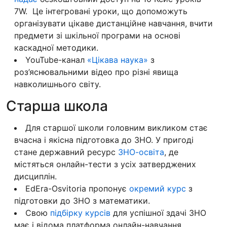
7W. Це інтегровані уроки, що допоможуть
організувати цікаве дистанційне навчання, вчити
предмети зі шкільної програми на основі
каскадної методики.
YouTube-канал
«Цікава наука»
з
роз’яснювальними відео про різні явища
навколишнього світу.
Старша школа
Для старшої школи головним викликом стає
вчасна і якісна підготовка до ЗНО. У пригоді
стане державний ресурс
ЗНО-освіта
, де
містяться онлайн-тести з усіх затверджених
дисциплін.
EdEra-Osvitoria пропонує
окремий курс
з
підготовки до ЗНО з математики.
Свою
підбірку курсів
для успішної здачі ЗНО
має і відома платформа онлайн-навчання