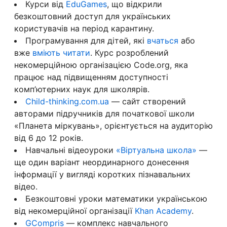
Курси від
EduGames
, що відкрили
безкоштовний доступ для українських
користувачів на період карантину.
Програмування для дітей, які
вчаться
або
вже
вміють читати
. Курс розроблений
некомерційною організацією Code.org, яка
працює над підвищенням доступності
комп’ютерних наук для школярів.
Сhild-thinking.com.ua
— сайт створений
авторами підручників для початкової школи
«Планета міркувань», орієнтується на аудиторію
від 6 до 12 років.
Навчальні відеоуроки
«Віртуальна школа»
—
ще один варіант неординарного донесення
інформації у вигляді коротких пізнавальних
відео.
Безкоштовні уроки математики українською
від некомерційної організації
Khan Academy
.
GCompris
— комплекс навчального