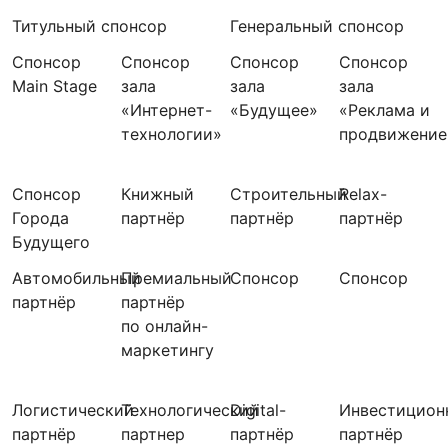
Титульный спонсор
Генеральный спонсор
Спонсор
Спонсор
Спонсор
Спонсор
Main Stage
зала
зала
зала
«Интернет-
«Будущее»
«Реклама и
технологии»
продвижение
Спонсор
Книжный
Строительный
Relax-
Города
партнёр
партнёр
партнёр
Будущего
Автомобильный
Премиальный
Спонсор
Спонсор
партнёр
партнёр
по онлайн-
маркетингу
Логистический
Технологический
Digital-
Инвестицион
партнёр
партнер
партнёр
партнёр