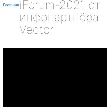
iForum-2021 от
Главная
›
инфопартнёра
Vector