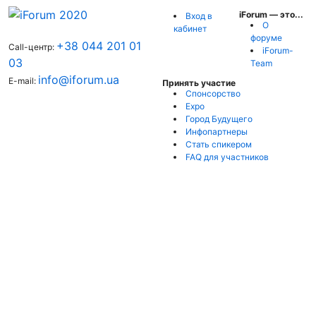
iForum — это...
Вход в
О
кабинет
форуме
+38 044 201 01
Call-центр:
iForum-
03
Team
info@iforum.ua
E-mail:
Принять участие
Спонсорство
Expo
Город Будущего
Инфопартнеры
Стать спикером
FAQ для участников