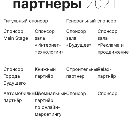
партнеры
2021
Титульный спонсор
Генеральный спонсор
Спонсор
Спонсор
Спонсор
Спонсор
Main Stage
зала
зала
зала
«Интернет-
«Будущее»
«Реклама и
технологии»
продвижение
Спонсор
Книжный
Строительный
Relax-
Города
партнёр
партнёр
партнёр
Будущего
Автомобильный
Премиальный
Спонсор
Спонсор
партнёр
партнёр
по онлайн-
маркетингу