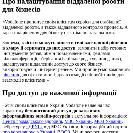
Про налаштування віддаленої роботи
для бізнесів
«Vodafone пропонує своїм клієнтам сервіси для стабільної
віддаленої роботи, а також віддаленого контролю процесів. А
зараз такі рішення для бізнесу є як ніколи актуальними.
Зокрема,
клієнти можуть винести свої вже наявні рішення
в хмару й отримати до них доступ
, замовити набір готових
інструментів (email, обмін повідомленнями, файлами,
відеоконференції, зберігання і спільне редагування даних),
налаштувати віддалений доступ до свого бізнесу,
використовуючи «інтернет речей». Ми пропонуємо компаніям
рішення
для ефективності, для взаємодії співробітників, для
взаємодії з клієнтами.»
Про доступ до важливої інформації
«Усім своїм клієнтам в Україні Vodafone надає на час
карантину
безкоштовний доступ до важливих
інформаційних онлайн-ресурсів
з актуальною інформацією:
Центр громадського здоров’я
,
МЗС України
,
МОЗ України
,
вебресурсу
«ДРУГ»
від МЗС України, інформаційний портал
про
коронавірус в Україні
,
ВООЗ
. Усі ці ресурси доступні