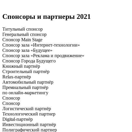
Спонсоры и партнеры
2021
Титульный спонсор
Генеральный спонсор
Спонсор Main Stage
Спонсор зала «Интернет-технологии»
Спонсор зала «Будущее»
Спонсор зала «Реклама и продвижение»
Спонсор Города Будущего
Книжный партнёр
Строительный партнёр
Relax-партнёр
Автомобильный партнёр
Премиальный партнёр
по онлайн-маркетингу
Спонсор
Спонсор
Логистический партнёр
Технологический партнер
Digital-партнёр
Инвестиционный партнёр
Полиграфический партнер