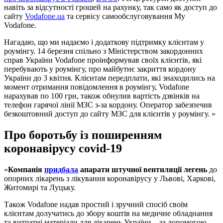
навіть за відсутності грошей на рахунку, так само як доступ до
сайту
Vodafone.ua
та сервісу самообслуговування My
Vodafone.
Нагадаю, що ми надаємо і додаткову підтримку клієнтам у
роумінгу. 14 березня спільно з Міністерством закордонних
справ України Vodafone проінформував своїх клієнтів, які
перебувають у роумінгу, про майбутнє закриття кордону
України до 3 квітня. Клієнтам передплати, які знаходились на
момент отримання повідомлення в роумінгу, Vodafone
нарахував по 100 грн, також обнулив вартість дзвінків на
телефон гарячої лінії МЗС з-за кордону. Оператор забезпечив
безкоштовний доступ до сайту МЗС для клієнтів у роумінгу. »
Про боротьбу із поширенням
коронавірусу covid-19
«
Компанія
придбала
апарати штучної вентиляції легень
до
опорних лікарень з лікування коронавірусу у Львові, Харкові,
Житомирі та Луцьку.
Також Vodafone надав простий і зручний спосіб своїм
клієнтам долучатись до збору коштів на медичне обладнання
та витратні матеріали для лікарень України – за допомогою