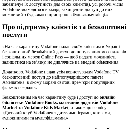
забезпечує їх доступність для своїх клієнтів), усі робочі місця
Vodafone знаходяться в хмарі, захищений доступ до них
можливий з будь-якого пристрою в будь-якому місці.»
Про підтримку клієнтів та безкоштовні
послуги
«На час карантину Vodafone надав своїм клієнтам в Україні
безкоштовний безлімітний доступ до популярних месенджерів
і соціальних мереж Online Pass — щоб надати можливість
залишатися на зв’язку, не дивлячись на введені обмеження.
Додатково, Vodafone надав усім користувачам Vodafone TV
безкоштовний доступ до найпопулярнішого пакета
Амедіатека, в якому зібрані світові прем’єри популярних
фільмів і серіалів.
Безкоштовним на час карантину буде і доступ до
онлайн-
бібліотеки Vodafone Books, магазинів додатків Vodafone
Market та Vodafone Kids Market
, а також до сервісу
«Дитячий клуб Vodafone» з дитячими іграми, книгами,
аудіокнигами та мультфільмами.»