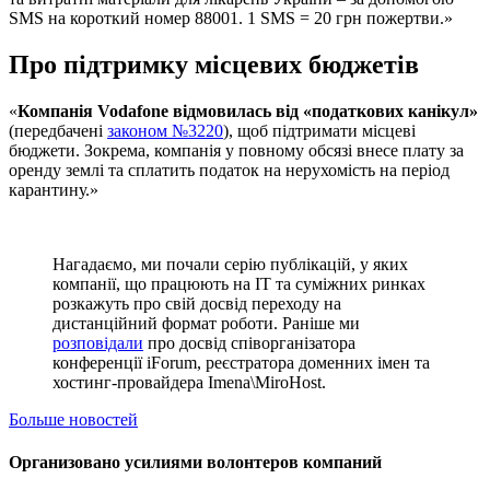
SMS на короткий номер 88001. 1 SMS = 20 грн пожертви.»
Про підтримку місцевих бюджетів
«
Компанія Vodafone відмовилась від «податкових канікул»
(передбачені
законом №3220
), щоб підтримати місцеві
бюджети. Зокрема, компанія у повному обсязі внесе плату за
оренду землі та сплатить податок на нерухомість на період
карантину.»
Нагадаємо, ми почали серію публікацій, у яких
компанії, що працюють на ІТ та суміжних ринках
розкажуть про свій досвід переходу на
дистанційний формат роботи. Раніше ми
розповідали
про досвід співорганізатора
конференції iForum, реєстратора доменних імен та
хостинг-провайдера Imena\MiroHost.
Больше новостей
Организовано усилиями волонтеров компаний