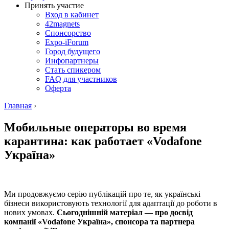
Принять участие
Вход в кабинет
42magnets
Спонсорство
Expo-iForum
Город будущего
Инфопартнеры
Стать спикером
FAQ для участников
Оферта
Главная
›
Мобильные операторы во время
карантина: как работает «Vodafone
Україна»
Ми продовжуємо серію публікацій про те, як українські
бізнеси використовують технології для адаптації до роботи в
нових умовах.
Сьогоднішній матеріал — про досвід
компанії «Vodafone Україна», спонсора та партнера