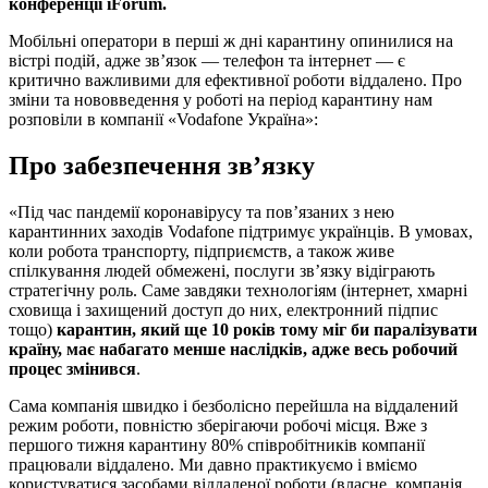
конференції iForum.
Мобільні оператори в перші ж дні карантину опинилися на
вістрі подій, адже зв’язок — телефон та інтернет — є
критично важливими для ефективної роботи віддалено. Про
зміни та нововведення у роботі на період карантину нам
розповіли в компанії «Vodafone Україна»:
Про забезпечення зв’язку
«Під час пандемії коронавірусу та пов’язаних з нею
карантинних заходів Vodafone підтримує українців. В умовах,
коли робота транспорту, підприємств, а також живе
спілкування людей обмежені, послуги зв’язку відіграють
стратегічну роль. Саме завдяки технологіям (інтернет, хмарні
сховища і захищений доступ до них, електронний підпис
тощо)
карантин, який ще 10 років тому міг би паралізувати
країну, має набагато менше наслідків, адже весь робочий
процес змінився
.
Сама компанія швидко і безболісно перейшла на віддалений
режим роботи, повністю зберігаючи робочі місця. Вже з
першого тижня карантину 80% співробітників компанії
працювали віддалено. Ми давно практикуємо і вміємо
користуватися засобами віддаленої роботи (власне, компанія