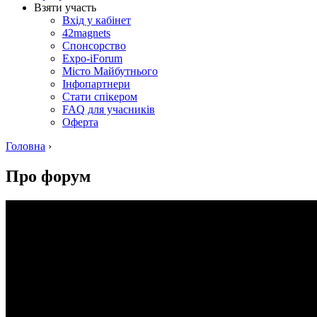
Взяти участь
Вхід у кабінет
42magnets
Спонсорство
Expo-iForum
Місто Майбутнього
Інфопартнери
Стати спікером
FAQ для учасників
Оферта
Головна
›
Про форум