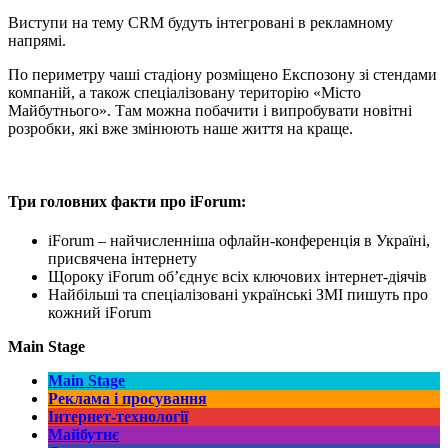
Виступи на тему CRM будуть інтегровані в рекламному
напрямі.
По периметру чаші стадіону розміщено Експозону зі стендами
компаній, а також спеціалізовану територію «Місто
Майбутнього». Там можна побачити і випробувати новітні
розробки, які вже змінюють наше життя на краще.
Три головних факти про iForum:
iForum – найчисленніша офлайн-конференція в Україні,
присвячена інтернету
Щороку iForum об’єднує всіх ключових інтернет-діячів
Найбільші та спеціалізовані українські ЗМІ пишуть про
кожний iForum
Main Stage
Main Stage
Реклама і просування
Інтернет-технології
Майбутнє