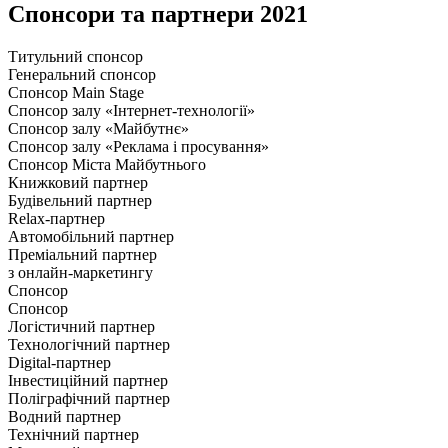
Спонсори та партнери
2021
Титульний спонсор
Генеральний спонсор
Спонсор Main Stage
Спонсор залу «Інтернет-технології»
Спонсор залу «Майбутнє»
Спонсор залу «Реклама і просування»
Спонсор Міста Майбутнього
Книжковий партнер
Будівельний партнер
Relax-партнер
Автомобільний партнер
Преміальний партнер
з онлайн-маркетингу
Спонсор
Спонсор
Логістичний партнер
Технологічний партнер
Digital-партнер
Інвестиційний партнер
Поліграфічний партнер
Водний партнер
Технічний партнер