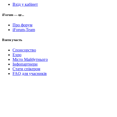
Вхід у кабінет
iForum — це...
Про форум
iForum-Team
Взяти участь
Спонсорство
Expo
Місто Майбутнього
Інфопартнери
Стати спікером
FAQ для учасників