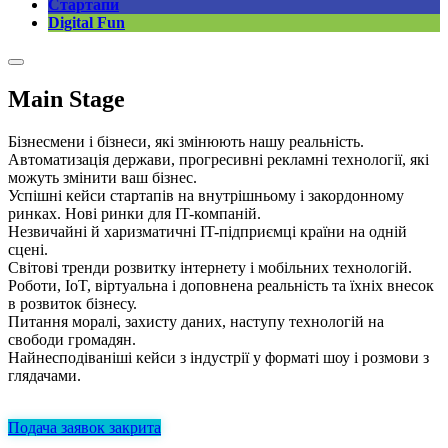
Стартапи
Digital Fun
Main Stage
Бізнесмени і бізнеси, які змінюють нашу реальність.
Автоматизація держави, прогресивні рекламні технології, які
можуть змінити ваш бізнес.
Успішні кейси стартапів на внутрішньому і закордонному
ринках. Нові ринки для IT-компаній.
Незвичайні й харизматичні IT-підприємці країни на одній
сцені.
Світові тренди розвитку інтернету і мобільних технологій.
Роботи, IoT, віртуальна і доповнена реальність та їхніх внесок
в розвиток бізнесу.
Питання моралі, захисту даних, наступу технологій на
свободи громадян.
Найнесподіваніші кейси з індустрії у форматі шоу і розмови з
глядачами.
Подача заявок закрита