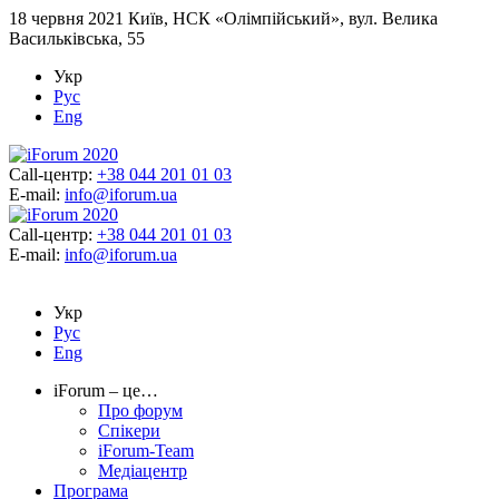
18 червня 2021
Київ, НСК «Олімпійський», вул. Велика
Васильківська, 55
Укр
Рус
Eng
Call-центр:
+38 044 201 01 03
E-mail:
info@iforum.ua
Call-центр:
+38 044 201 01 03
E-mail:
info@iforum.ua
Укр
Рус
Eng
iForum – це…
Про форум
Спікери
iForum-Team
Медіацентр
Програма